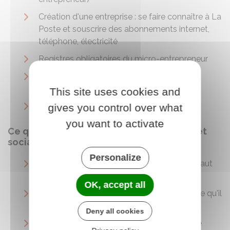
Création d'une entreprise : se faire connaître à La
Poste et souscrire des abonnements internet,
téléphone, électricité
Registres obligatoires du micro-entrepreneur
Registres obligatoires de l'entrepreneur
individuel
This site uses cookies and
Registres obligatoires d'une société
gives you control over what
you want to activate
Ce qu'il faut savoir sur les règles fiscales et
sociales
Personalize
Fiscalité d'un micro-entrepreneur : ce qu'il faut
savoir
OK, accept all
Fiscalité d'un entrepreneur individuel (EI) : ce qu'il
faut savoir
Deny all cookies
Fiscalité de la société par actions simplifiée