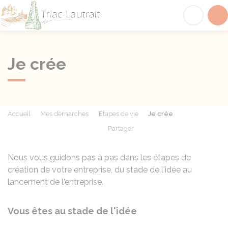
Triac-Lautrait
Acc
Je crée
Accueil
Mes démarches
Étapes de vie
Je crée
Partager
Partager sur Facebook
Partager sur X - Twit
Partager sur
Par
Nous vous guidons pas à pas dans les étapes de
création de votre entreprise, du stade de l'idée au
lancement de l'entreprise.
Vous êtes au stade de l'idée