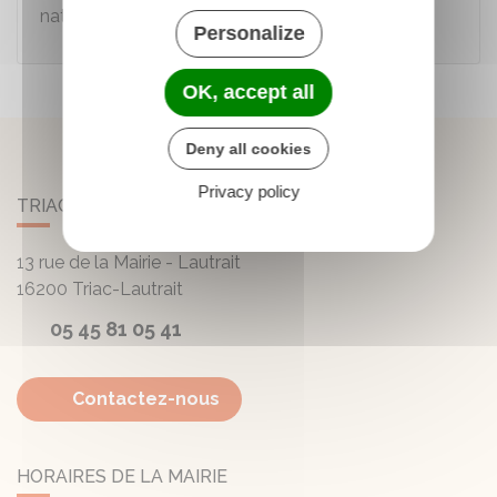
naturels…
Personalize
OK, accept all
Deny all cookies
Privacy policy
TRIAC-LAUTRAIT
13 rue de la Mairie - Lautrait
16200
Triac-Lautrait
05 45 81 05 41
Contactez-nous
HORAIRES DE LA MAIRIE