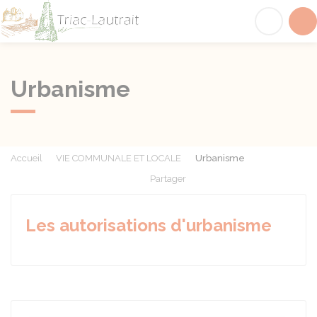
Triac-Lautrait
Acc
Urbanisme
Accueil
VIE COMMUNALE ET LOCALE
Urbanisme
Partager
Partager sur Facebook
Partager sur X - Twit
Partager sur
Par
Les autorisations d'urbanisme