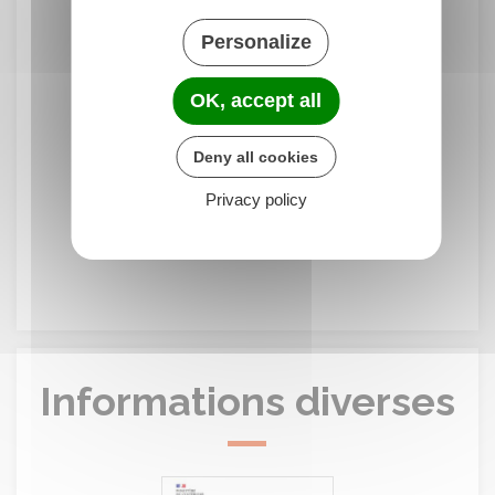
Humidité :
34%
Vent :
5 km/h
Personalize
Qualité de l'air :
Très bonne
OK, accept all
Deny all cookies
Privacy policy
20° - 34°
19° - 32°
20° - 36°
Informations diverses