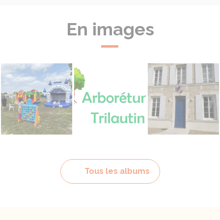
En images
Fête du village
Arborétum Trilautin
La commune
Tous les albums