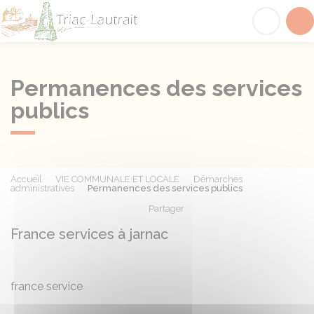
Triac-Lautrait
Acc
Permanences des services
publics
Accueil
VIE COMMUNALE ET LOCALE
Démarches
administratives
Permanences des services publics
Partager
Partager sur Facebook
Partager sur X - Twit
Partager sur
Par
France services à jarnac
france service