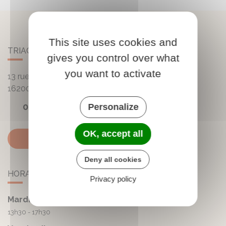
This site uses cookies and
TRIAC-LAUTRAIT
gives you control over what
you want to activate
13 rue de la Mairie - Lautrait
16200
Triac-Lautrait
05 45 81 05 41
Personalize
OK, accept all
Contactez-nous
Deny all cookies
HORAIRES DE LA MAIRIE
Privacy policy
Mardi :
13h30 - 17h30