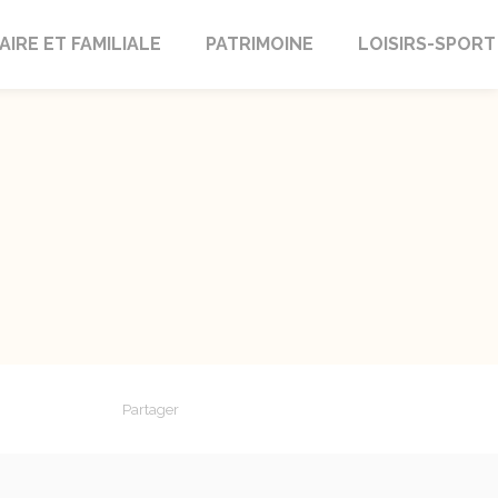
AIRE ET FAMILIALE
PATRIMOINE
LOISIRS-SPORT
Partager
Partager sur Facebook
Partager sur X - Twitter
Partager sur Linkedin
Partager par em