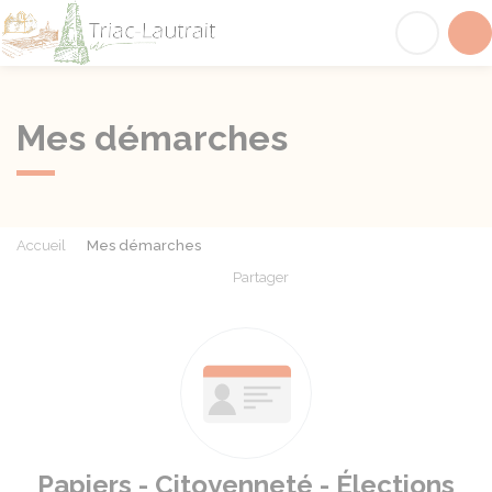
Triac-Lautrait
Acc
Mes démarches
Accueil
Mes démarches
Partager
Partager sur Facebook
Partager sur X - Twit
Partager sur
Par
Papiers - Citoyenneté - Élections