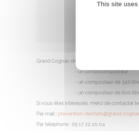
This site uses
Grand Cognac distribue pour les habitants de 
- un lombricomposteur
- un composteur de 340 litres -
- un composteur de 600 litres à
Si vous êtes intéressés, merci de contacter 
Par mail :
prevention-dechets@grand-cognac
Par téléphone : 05 17 22 20 04