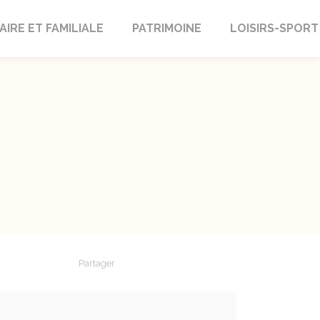
AIRE ET FAMILIALE
PATRIMOINE
LOISIRS-SPORT
Partager
Partager sur Facebook
Partager sur X - Twitter
Partager sur Linkedin
Partager par em