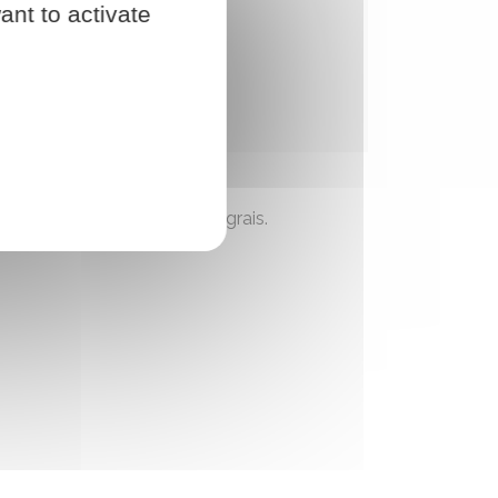
ant to activate
déchets et produire votre engrais.