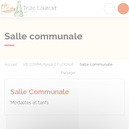
Triac-Lautrait
Acc
Salle communale
Accueil
VIE COMMUNALE ET LOCALE
Salle communale
Partager
Partager sur Facebook
Partager sur X - Twit
Partager sur
Par
Salle Communale
Modalités et tarifs