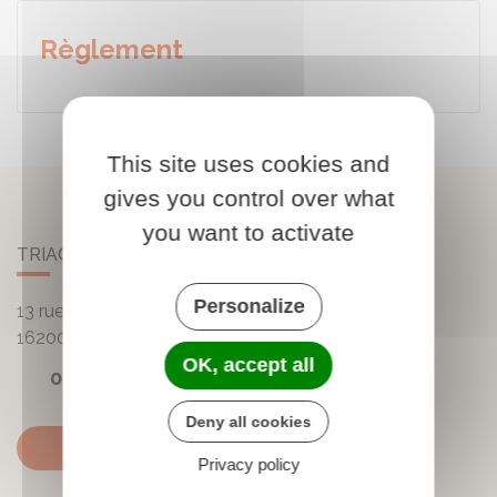
Règlement
This site uses cookies and
gives you control over what
you want to activate
TRIAC-LAUTRAIT
Personalize
13 rue de la Mairie - Lautrait
16200
Triac-Lautrait
OK, accept all
05 45 81 05 41
Deny all cookies
Contactez-nous
Privacy policy