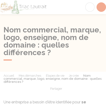
Triac-Lautrait
Acc
Nom commercial, marque,
logo, enseigne, nom de
domaine : quelles
différences ?
Accueil
Mes démarches
Étapes de vie
Je crée
Nom
commercial, marque, logo, enseigne, nom de domaine : quelles
différences ?
Partager
Partager sur Facebook
Partager sur X - Twit
Partager sur
Par
Une entreprise a besoin d'être identifiée pour
se