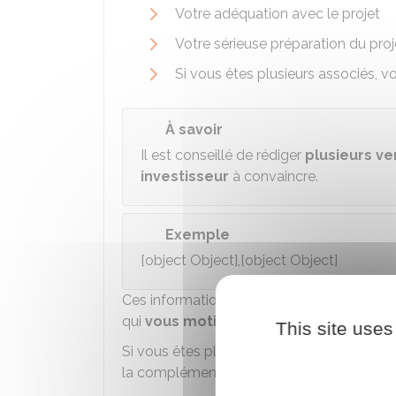
Votre adéquation avec le projet
Votre sérieuse préparation du proj
Si vous êtes plusieurs associés, v
À savoir
Il est conseillé de rédiger
plusieurs ve
investisseur
à convaincre.
Exemple
[object Object],[object Object]
Ces informations doivent permettre de c
qui
vous motive
, donc
le sens de votre
This site uses
Si vous êtes plusieurs à porter le projet de 
la complémentarité des membres.