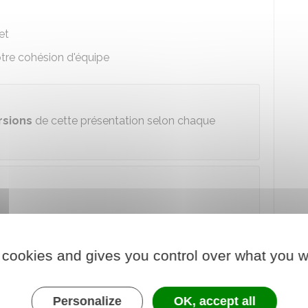
et
otre cohésion d'équipe
rsions
de cette présentation selon chaque
omprendre quelles sont vos
idées
,
vos valeurs
, ce
 projet
.
 cookies and gives you control over what you w
création, on doit sentir la cohésion de l'
équipe
et
Personalize
OK, accept all