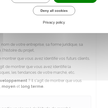
cité à créer et
diriger
une
entreprise
sur le court
Deny all cookies
ondre
aux
questions suivantes
:
Privacy policy
 membres de votre équipe (collaborateurs, associés)
du nom de votre entreprise, sa forme juridique, sa
, l'histoire du projet.
de montrer que vous avez identifié vos futurs clients.
agit de montrer que vous avez identifié la
risques, les tendances de votre marché, etc.
veloppement
? Il s'agit de montrer que vous
,
moyen
et
long terme
.