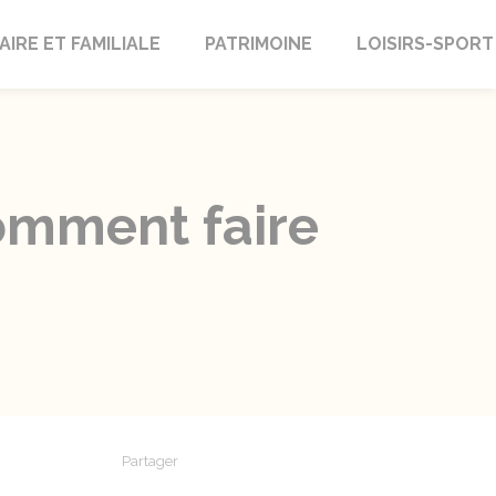
AIRE ET FAMILIALE
PATRIMOINE
LOISIRS-SPORT
comment faire
Partager
Partager sur Facebook
Partager sur X - Twitter
Partager sur Linkedin
Partager par em