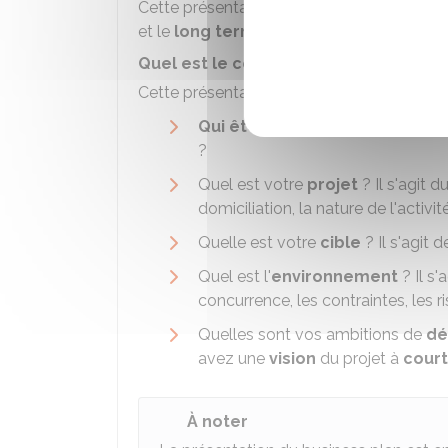
Cette présentation doit prouver votre capa
et le
long terme
.
Quel est le contenu du pitch ?
Cette présentation doit permettre de
rép
Qui êtes-vous
et quels sont les
?
Quel est votre
projet
? Il s'agit 
domiciliation, la nature de l'activité
Quelle est votre
cible
? Il s'agit 
Quel est l'
environnement
? Il s'
concurrence, les contraintes, les 
Quelles sont vos ambitions de
dé
avez une
vision
du projet à
court
À noter