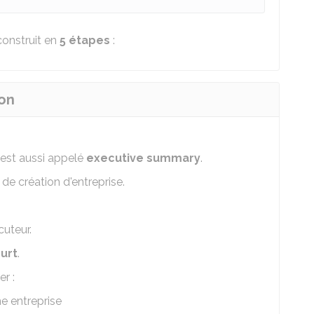
construit en
5 étapes
:
ion
 est aussi appelé
executive summary
.
de création d'entreprise.
cuteur.
urt
.
r :
ne entreprise