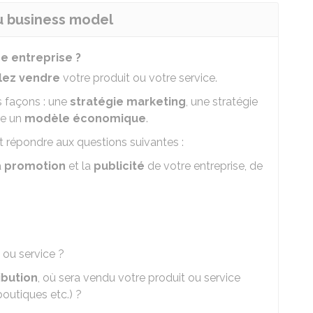
ou business model
e entreprise ?
lez vendre
votre produit ou votre service.
s façons : une
stratégie marketing
, une stratégie
re un
modèle économique
.
t répondre aux questions suivantes :
a
promotion
et la
publicité
de votre entreprise, de
 ou service ?
ibution
, où sera vendu votre produit ou service
boutiques etc.) ?