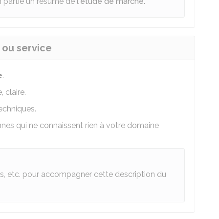
 partie un résumé de l'
étude de marché
.
 ou service
e
.
 claire.
techniques.
nes qui ne connaissent rien à votre domaine
s, etc. pour accompagner cette description du