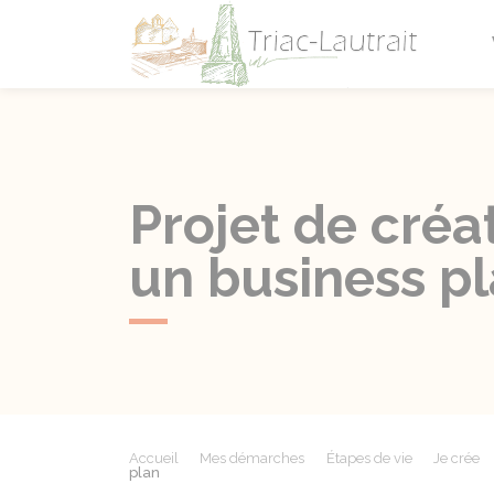
Triac-L
Projet de créa
un business p
Accueil
Mes démarches
Étapes de vie
Je crée
plan