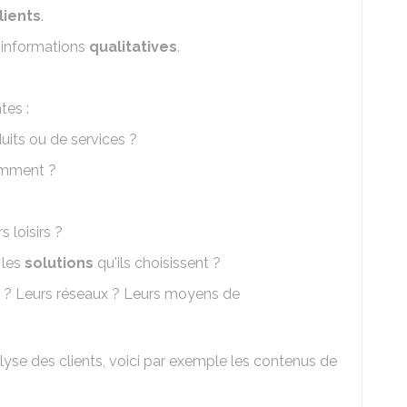
lients
.
s informations
qualitatives
.
tes :
duits ou de services ?
omment ?
rs loisirs ?
 les
solutions
qu'ils choisissent ?
es ? Leurs réseaux ? Leurs moyens de
nalyse des clients, voici par exemple les contenus de