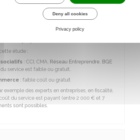
saire.
Deny all cookies
e marché par un professionnel, mais il est impératif
Privacy policy
z
vous impliquer
dans votre étude de marché.
cette étude :
sociatifs
:
CCI
,
CMA
,
Réseau Entreprendre
,
BGE
 du service est faible ou gratuit.
ommerce
: faible coût ou gratuit
ar exemple des experts en entreprises, en fiscalité,
coût du service est payant (entre
2 000 €
et
7
ents sont possibles
.