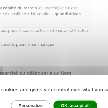
la
réalité du terrain
(du marché) et sur des
é est constituée d'informations
quantitatives
vous pouvez consulter les contenus de CCI Builder.
 conseils pour ne rien manquer
marché ou déléguer à un tiers
 cookies and gives you control over what you w
 réaliser
vous-même
votre étude de marché.
tudes d'économie pour réaliser votre étude de
Personalize
OK, accept all