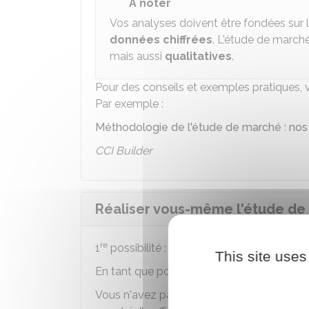
À noter
Vos analyses doivent être fondées sur 
données chiffrées
. L'étude de march
mais aussi
qualitatives
.
Pour des conseils et exemples pratiques, 
Par exemple :
Méthodologie de l'étude de marché : nos
CCI Builder
Réaliser vous-même l'étude de 
re
1
possibilité : réaliser vous-même
This site uses
En tant que porteur du projet, vous pouvez
Vous n'avez pas besoin d'avoir fait des é