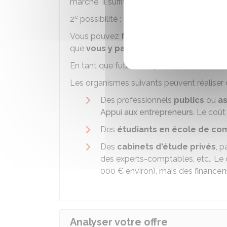
marché. Il suffit de prendre le temps néces
e
2
possibilité : faire réaliser par un tiers
Vous pouvez
faire réaliser
votre étude d
que
vous y participiez
de près.
En tant que futur entrepreneur, vous deve
Les organismes suivants peuvent réaliser 
Des professionnels
publics
ou
as
Appui aux entrepreneurs
. Le coût
Des
étudiants en école de c
Des
cabinets d'étude privés
, p
des experts-comptables, etc.. Le 
000 €
environ), mais des
financem
Analyser votre offre