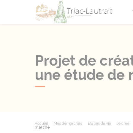
Triac-L
Projet de créa
une étude de
Accueil
Mes démarches
Étapes de vie
Je crée
marché