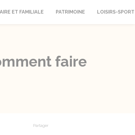
AIRE ET FAMILIALE
PATRIMOINE
LOISIRS-SPORT
comment faire
Partager
Partager sur Facebook
Partager sur X - Twitter
Partager sur Linkedin
Partager par em