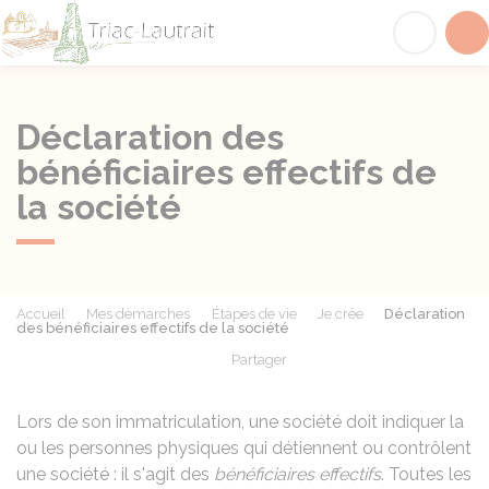
Triac-Lautrait
Acc
Déclaration des
bénéficiaires effectifs de
la société
Accueil
Mes démarches
Étapes de vie
Je crée
Déclaration
des bénéficiaires effectifs de la société
Partager
Partager sur Facebook
Partager sur X - Twit
Partager sur
Par
Lors de son immatriculation, une société doit indiquer la
ou les personnes physiques qui détiennent ou contrôlent
une société : il s'agit des
bénéficiaires effectifs
. Toutes les