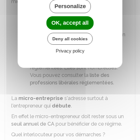
micro-entrepreneur :
Personalize
Autorisées :
consultant, métiers de
informatique
et du
numérique
, les
OK, accept all
métiers du
conseil
, de l'enquête
(détective),
coach
professionnel, écrivain
Deny all cookies
public,
formateur
, traducteur,
naturopathe, etc.
Privacy policy
Exclues :
les activités libérales
réglementées. Elles sont nombreuses.
Vous pouvez consulter la
liste des
professions libérales réglementées
.
La
micro-entreprise
s'adresse surtout à
l'entrepreneur qui
débute
.
En effet le micro-entrepreneur doit rester sous un
seuil annuel de CA
pour bénéficier de ce régime.
Quel interlocuteur pour vos démarches ?