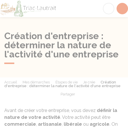
Triac-Lautrait
Acc
Création d'entreprise :
déterminer la nature de
l'activité d'une entreprise
Accueil
Mes démarches
Étapes de vie
Je crée
Création
d'entreprise : déterminer la nature de l'activité d'une entreprise
Partager
Partager sur Facebook
Partager sur X - Twit
Partager sur
Par
Avant de créer votre entreprise, vous devez
définir la
nature de votre activité
. Votre activité peut être
commerciale
,
artisanale
,
libérale
ou
agricole
. On