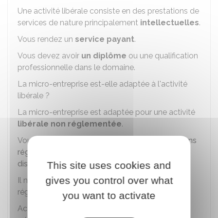
Une activité libérale consiste en des prestations de
services de nature principalement
intellectuelles
.
Vous rendez un
service payant
.
Vous devez avoir
un diplôme
ou une qualification
professionnelle dans le domaine.
La micro-entreprise est-elle adaptée à l'activité
libérale ?
La micro-entreprise est adaptée pour une activité
libérale non réglementée
.
Vous pouvez consulter
l'annuaire des professions
réglementées
ou
l'outil de recherche mis à
disposition par BPI Création
.
This site uses cookies and
gives you control over what
Il n'existe pas de liste des activités libérales non
réglementées. Elles sont
peu nombreuses
.
you want to activate
Activités libérales autorisées ou exclues pour le