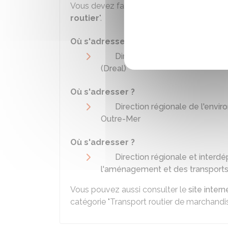
Vous devez faire vos recherches dans la ca
routier
".
Où s'adresser ?
Direction régionale de l'env
(Dreal)
Où s'adresser ?
Direction régionale de l'env
Outre-Mer
Où s'adresser ?
Direction régionale et interd
l'aménagement et des transports
Vous pouvez aussi consulter le
site inter
catégorie "Transport routier de marchandis