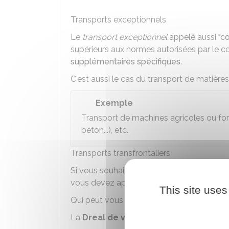
Transports exceptionnels
Le
transport exceptionnel
appelé aussi
"c
supérieurs aux normes autorisées par le c
supplémentaires spécifiques
.
C'est aussi le cas du transport de matière
Exemple
Transport de machines agricoles ou fores
béton...), etc.
Transports transfrontaliers
Si vous souhaitez effectuer des
transport
vous devez appliquer la
réglementation 
This site uses
Qui peut vous aider ?
La
Dreal
de votre région
et son site in