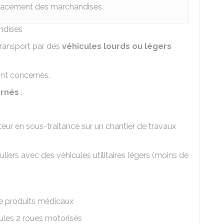
éplacement des marchandises.
ndises
transport par des
véhicules lourds ou légers
nt concernés.
ernés
:
teur en sous-traitance sur un chantier de travaux
uliers avec des véhicules utilitaires légers (moins de
de produits médicaux
ules 2 roues motorisés