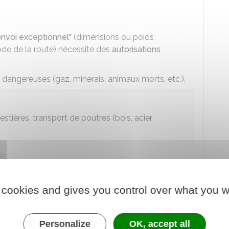
onvoi exceptionnel"
(dimensions ou poids
ode de la route) nécessite des
autorisations
s dangereuses (gaz, minerais, animaux morts, etc.).
tières, transport de poutres (bois, acier,
s transfrontaliers
à l'intérieur de l'
UE
ou de l'
EEE
,
commune à tous les pays membres
.
 cookies and gives you control over what you w
ternet vous aident à répondre à vos questions.
Personalize
OK, accept all