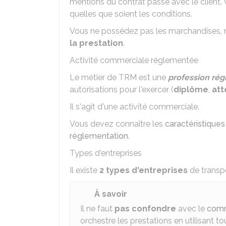
mentions du contrat passé avec le client. 
quelles que soient les conditions.
Vous ne possédez pas les marchandises, 
la prestation
.
Activité commerciale réglementée
Le métier de
TRM
est une
profession ré
autorisations pour l'exercer (
diplôme
,
att
Il s'agit d'une activité commerciale.
Vous devez connaître les
caractéristique
réglementation
.
Types d'entreprises
Il existe
2 types d'entreprises
de transpo
À savoir
Il ne faut
pas confondre
avec le
comm
orchestre les prestations en utilisant to