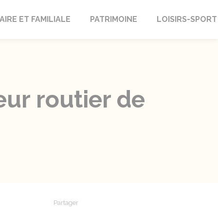
AIRE ET FAMILIALE
PATRIMOINE
LOISIRS-SPORT
eur routier de
Partager
Partager sur Facebook
Partager sur X - Twitter
Partager sur Linkedin
Partager par em