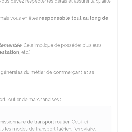
Vous devez respecter les délais et assurer la qualité
mais vous en êtes
responsable tout au long de
glementée
. Cela implique de posséder plusieurs
estation
, etc.).
s générales du métier de commerçant et sa
rt routier de marchandises :
issionnaire de transport routier
. Celui-ci
us les modes de transport (aérien, ferroviaire,