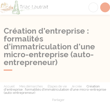
Triac-Lautrait
Acc
Création d'entreprise :
formalités
d'immatriculation d'une
micro-entreprise (auto-
entrepreneur)
Accueil
Mes démarches
Étapes de vie
Je crée
Création
d'entreprise : formalités d'immatriculation d'une micro-entreprise
(auto-entrepreneur)
Partager
Partager sur Facebook
Partager sur X - Twit
Partager sur
Par