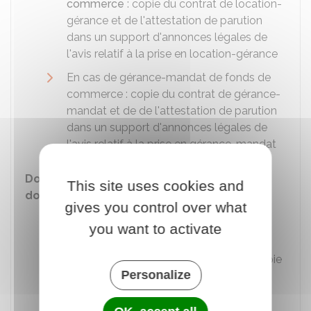
commerce
: copie du contrat de location-
gérance et de l'attestation de parution
dans un support d'annonces légales de
l'avis relatif à la prise en location-gérance
En cas de gérance-mandat de fonds de
commerce : copie du contrat de gérance-
mandat et de de l'attestation de parution
dans un support d'annonces légales de
l'avis relatif à la prise en gérance-mandat
Documents complémentaires en cas de
This site uses cookies and
donation ou de dévolution successorale
gives you control over what
En cas de
donation
: copie de l'acte de
you want to activate
donation et du
droit au bail
En cas de
dévolution successorale
: copie
Personalize
de l'acte notarié ou de l'inventaire, et du
droit au bail