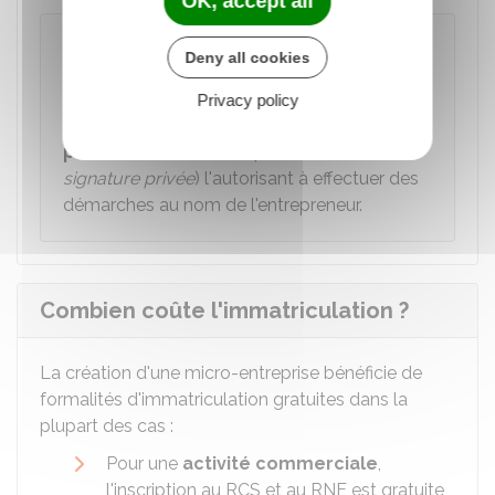
OK, accept all
À savoir
Deny all cookies
Si la personne qui réalise la formalité
d'immatriculation n'est pas l'entrepreneur, elle
Privacy policy
doit joindre à la demande un
exemplaire du
pouvoir
(
acte authentique
ou
acte sous
signature privée
) l'autorisant à effectuer des
démarches au nom de l'entrepreneur.
Combien coûte l'immatriculation ?
La création d'une micro-entreprise bénéficie de
formalités d'immatriculation gratuites dans la
plupart des cas :
Pour une
activité commerciale
,
l'inscription au RCS et au RNE est gratuite