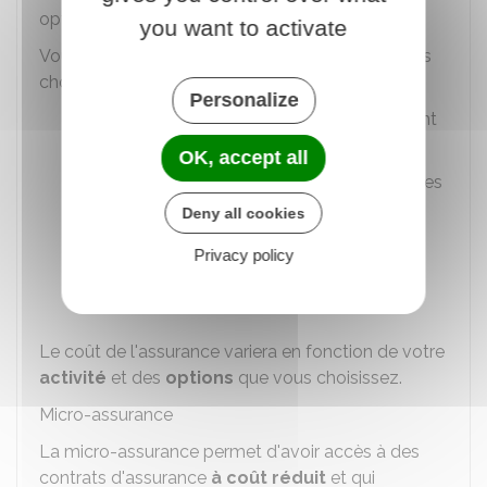
optiques et de l'hospitalisation.
you want to activate
Vous pourrez bénéficier selon le régime que vous
choisissez
des avantages suivants
:
Personalize
Remboursement en cas de dépassement
d'honoraires
OK, accept all
Prise en charge de certains soins dentaires
et des traitement d'orthodontie de vos
Deny all cookies
enfants
Privacy policy
Remboursement des verres de lunettes
intégral ou non
Le coût de l'assurance variera en fonction de votre
activité
et des
options
que vous choisissez.
Micro-assurance
La micro-assurance permet d'avoir accès à des
contrats d'assurance
à coût réduit
et qui