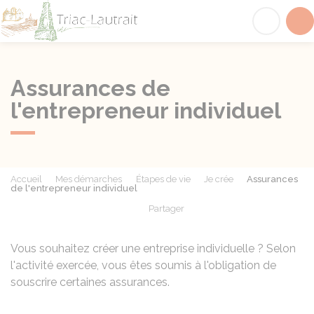
Triac-Lautrait
Acc
Assurances de
l'entrepreneur individuel
Accueil
Mes démarches
Étapes de vie
Je crée
Assurances
de l'entrepreneur individuel
Partager
Partager sur Facebook
Partager sur X - Twit
Partager sur
Par
Vous souhaitez créer une entreprise individuelle ? Selon
l'activité exercée, vous êtes soumis à l'obligation de
souscrire certaines assurances.