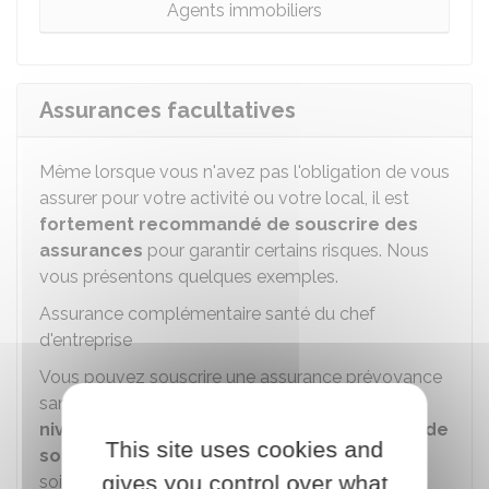
Agents immobiliers
Assurances facultatives
Même lorsque vous n'avez pas l'obligation de vous
assurer pour votre activité ou votre local, il est
fortement recommandé de souscrire des
assurances
pour garantir certains risques. Nous
vous présentons quelques exemples.
Assurance complémentaire santé du chef
d'entreprise
Vous pouvez souscrire une assurance prévoyance
santé qui vous permet de sélectionner
des
niveaux de remboursements sur les types de
This site uses cookies and
soins que vous choisissez
. Il pourra s'agir des
gives you control over what
soins de médecine, des équipement dentaires et