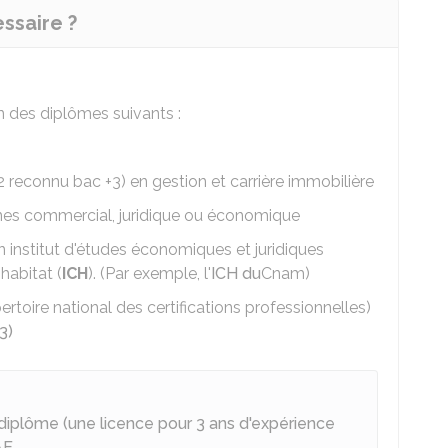
ssaire ?
n des diplômes suivants :
 reconnu bac +3) en gestion et carrière immobilière
nes commercial, juridique ou économique
 institut d'études économiques et juridiques
habitat (
ICH
). (Par exemple, l'
ICH du
Cnam
)
rtoire national des certifications professionnelles)
3)
diplôme (une licence pour 3 ans d'expérience
AE
.