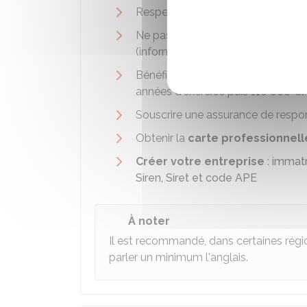
Respecter les conditions pour
exe
Ne pas avoir subi une
faillite pe
(informations présentes sur le
bull
Bénéficier d'une
garantie financ
années d'exercice puis
110 000 €
)
Souscrire une assurance de respons
Obtenir la
carte professionnell
Créer votre entreprise
:
immatr
Siren, Siret et code APE
À noter
Il est recommandé, dans certaines régi
parler un minimum l'anglais.