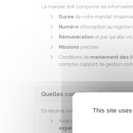
Le mandat doit comporter les informations
Durée
de votre mandat (maximu
Numéro
d'inscription au registr
Rémunération
et par qui elle vo
Missions
précises
Conditions de
maniement des
f
comptes (rapport de gestion com
Quelles conditions devez-vous 
This site uses
En résumé, voici les
informations clés à 
Avoir un
diplôme
bac + 3 minimum
expérience
professionnelle dans