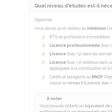
Quel niveau d'études est-il néce
Diplômes
Vous devez avoir obtenu au
minimum
l'u
BTS
en professions immobilières
Licence professionnelle
(bac+2
Licence
(bac +3) dans les domai
Licence
(bac +3) obtenue dans un
appliquées à la construction et à l'
Certificat enregistré au
RNCP
(Répe
classé au
niveau II (Licence, bac +
À noter
Vous pouvez obtenir un
équivalent de 
professionnelle) en demandant une V