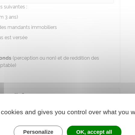
 suivantes :
m 3 ans)
e des mandants immobiliers
us est versée
onds
(perception ou non) et de reddition des
ptable)
remplir ?
 cookies and gives you control over what you w
vérifier
pour savoir si vous pouvez exercer :
 (BTS, Licence ou Licence pro) ou une
 un métier de l'immobilier
Personalize
OK, accept all