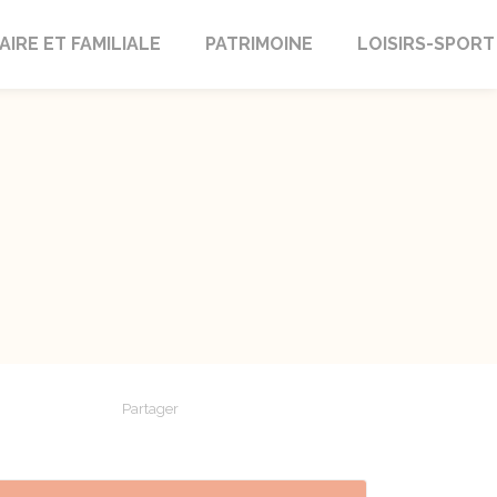
AIRE ET FAMILIALE
PATRIMOINE
LOISIRS-SPORT
Partager
Partager sur Facebook
Partager sur X - Twitter
Partager sur Linkedin
Partager par em