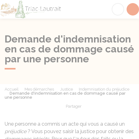
Triac-Lautrait
Acc
Demande d'indemnisation
en cas de dommage causé
par une personne
Accueil
Mes démarches
Justice
Indemnisation du préjudice
Demande d'indemnisation en cas de dommage causé par
une personne
Partager
Partager sur Facebook
Partager sur X - Twit
Partager sur
Par
Une personne a commis un acte qui vous a causé un
préjudice
? Vous pouvez saisir la justice pour obtenir des
dommages intérêts
. Pour que l'auteur des faits ou la