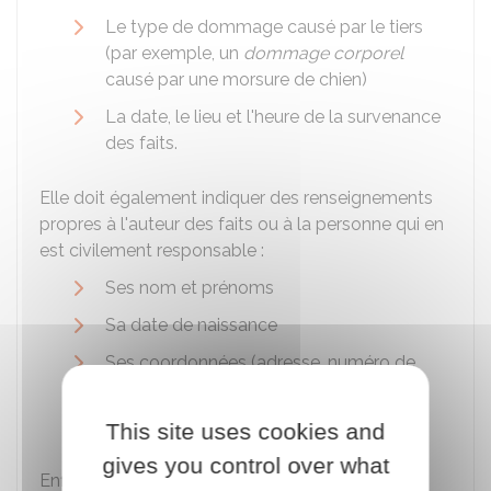
Le type de dommage causé par le tiers
(par exemple, un
dommage corporel
causé par une morsure de chien)
La date, le lieu et l'heure de la survenance
des faits.
Elle doit également indiquer des renseignements
propres à l'auteur des faits ou à la personne qui en
est civilement responsable :
Ses nom et prénoms
Sa date de naissance
Ses coordonnées (adresse, numéro de
téléphone)
Sa compagnie d'assurance.
This site uses cookies and
gives you control over what
Enfin, vous devez indiquer les circonstances