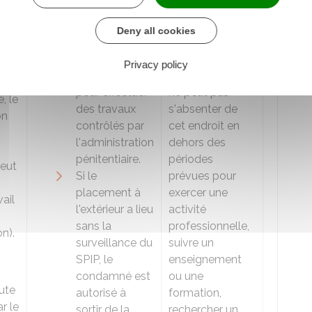
sous la
dans un lieu
té
surveillance du
déterminé par le
Deny all cookies
i-
SPIP
, le
Jap
et porte un
condamné
bracelet
Privacy policy
sort de prison
électronique. Il
pour effectuer
ne peut pas
, le
des travaux
s'absenter de
on
contrôlés par
cet endroit en
l'administration
dehors des
pénitentiaire.
périodes
eut
Si le
prévues pour
placement à
exercer une
vail
l'extérieur a lieu
activité
sans la
professionnelle,
on).
surveillance du
suivre un
SPIP, le
enseignement
condamné est
ou une
ute
autorisé à
formation,
r le
sortir de la
rechercher un