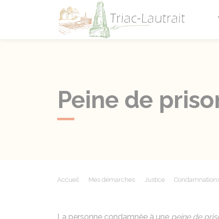
Triac-L
Peine de pris
Accueil
Mes démarches
Justice
Condamnations 
La personne condamnée à une
peine de pri