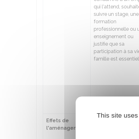
qui l'attend, souhait
suivre un stage, une
formation
professionnelle ou 
enseignement ou
justifie que sa
participation à sa v
famille est essentiel
This site uses
Effets de
Le condamné déte
l'aménagement
peut quitter
l'établissement pour