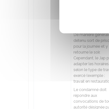
temps nécessaire à
l'exercice de l'activi
pour laquelle la sem
liberté lui a été
accordée.
De manière générale
détenu sort de pris
pour la journée et y
retourne le soir.
Cependant, le
Jap
p
adapter les horaires
selon le type de tra
exercé (exemple :
travail en restaurati
Le condamné doit
répondre aux
convocations de to
autorité désignée pa