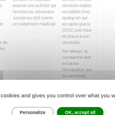
e
exercer une activité qui
domicile stable
favorise sa
réinsertion
ou habite chez
sociale
ou doit suivre
quelqu'un qui
un
un traitement médical).
accepte que la
DDSE soit mise
en place à son
ie de
domicile).
le).
Par ailleurs, le
condamné doit
accepter
l'installation, sur
sa personne,
d'un bracelet
électronique.
 cookies and gives you control over what you w
nu
Si le
Le condamné
placement à
reste à son
 le
l'extérieur a lieu
domicile ou
Personalize
OK, accept all