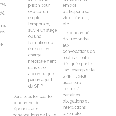
IP
).
prison pour
emploi,
exercer un
participer à sa
idé,
emploi
vie de famille,
temporaire,
etc.
mis
suivre un stage
ons
Le condamné
ou une
doit répondre
formation ou
le
aux
être pris en
convocations de
charge
toute autorité
médicalement,
désignée par le
sans être
Jap (exemple : le
accompagné
SPIP). Il peut
par un agent
aussi être
du SPIP.
soumis à
certaines
Dans tous les cas, le
obligations et
condamné doit
interdictions
répondre aux
(exemple :
convocations de toute