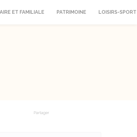
AIRE ET FAMILIALE
PATRIMOINE
LOISIRS-SPORT
Partager
Partager sur Facebook
Partager sur X - Twitter
Partager sur Linkedin
Partager par em