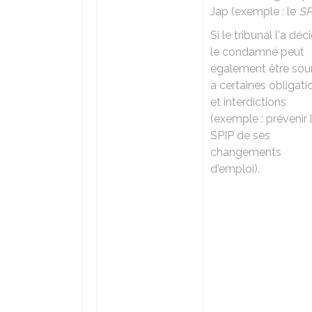
Jap (exemple : le
SP
Si le tribunal l'a déc
le condamné peut
également être sou
à certaines obligati
et interdictions
(exemple : prévenir 
SPIP de ses
changements
d'emploi).