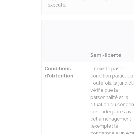
exécuté.
Semi-liberté
Conditions
Il n'existe pas de
d'obtention
condition particulièr
Toutefois, la juridict
vérifie que la
personnalité et la
situation du conda
sont adéquates av
cet aménagement
(exemple : le
condamné a un emp