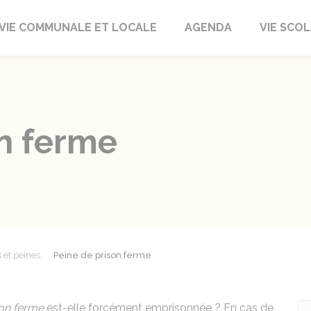
autrait
VIE COMMUNALE ET LOCALE
AGENDA
VIE SCOL
on ferme
et peines
Peine de prison ferme
son ferme
est-elle forcément emprisonnée ? En cas de