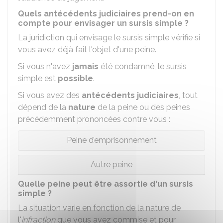
Quels antécédents judiciaires prend-on en
compte pour envisager un sursis simple ?
La juridiction qui envisage le sursis simple vérifie si
vous avez déjà fait l'objet d'une peine.
Si vous n'avez
jamais
été condamné, le sursis
simple est
possible
.
Si vous avez des
antécédents judiciaires
, tout
dépend de la
nature
de la peine ou des peines
précédemment prononcées contre vous :
Peine d’emprisonnement
Autre peine
Quelle peine peut être assortie d'un sursis
simple ?
La situation varie en fonction de la nature de
l'
infraction
que vous avez commise et pour