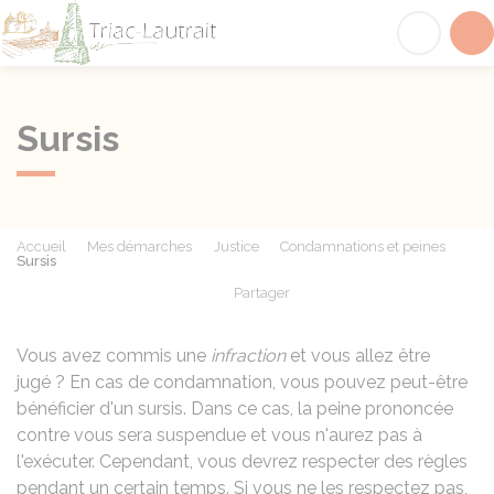
Triac-Lautrait
Acc
Sursis
Accueil
Mes démarches
Justice
Condamnations et peines
Sursis
Partager
Partager sur Facebook
Partager sur X - Twit
Partager sur
Par
Vous avez commis une
infraction
et vous allez être
jugé ? En cas de condamnation, vous pouvez peut-être
bénéficier d'un sursis. Dans ce cas, la peine prononcée
contre vous sera suspendue et vous n'aurez pas à
l'exécuter. Cependant, vous devrez respecter des règles
pendant un certain temps. Si vous ne les respectez pas,