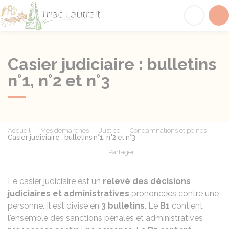
Triac-Lautrait
Acc
Casier judiciaire : bulletins
n°1, n°2 et n°3
Accueil
Mes démarches
Justice
Condamnations et peines
Casier judiciaire : bulletins n°1, n°2 et n°3
Partager
Partager sur Facebook
Partager sur X - Twit
Partager sur
Par
Le casier judiciaire est un
relevé des décisions
judiciaires et administratives
prononcées contre une
personne. Il est divisé en
3 bulletins
. Le
B1
contient
l'ensemble des sanctions pénales et administratives