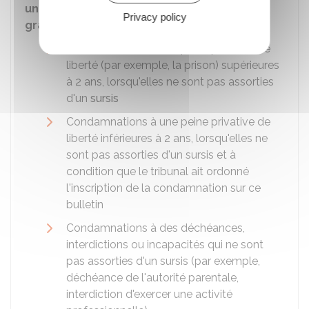
uniquement les condamnations les plus
Privacy policy
graves
, à savoir :
Condamnations à une peine privative de
liberté (par exemple, la prison) supérieures
à 2 ans, lorsqu'elles ne sont pas assorties
d'un
sursis
Condamnations à une peine privative de
liberté inférieures à 2 ans, lorsqu'elles ne
sont pas assorties d'un sursis et à
condition que le tribunal ait ordonné
l'inscription de la condamnation sur ce
bulletin
Condamnations à des déchéances,
interdictions ou incapacités qui ne sont
pas assorties d'un sursis (par exemple,
déchéance de l'autorité parentale,
interdiction d'exercer une activité