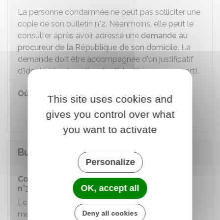
La personne condamnée ne peut pas solliciter une
copie de son bulletin n°2. Néanmoins, elle peut le
consulter après avoir adressé une
demande au
procureur de la République de son domicile
. La
demande doit être accompagnée d'un justificatif
d'identité (carte nationale d'identité ou passeport).
Où s'adresser ?
This site uses cookies and
Tribunal judiciaire
gives you control over what
you want to activate
Bulletin n°3 du casier judiciaire
Personalize
Condamnations recensées dans le bulletin
OK, accept all
n°3 du casier judiciaire
Le
bulletin n°3
est celui qui contient le moins de
Deny all cookies
mentions de condamnations. Il comporte