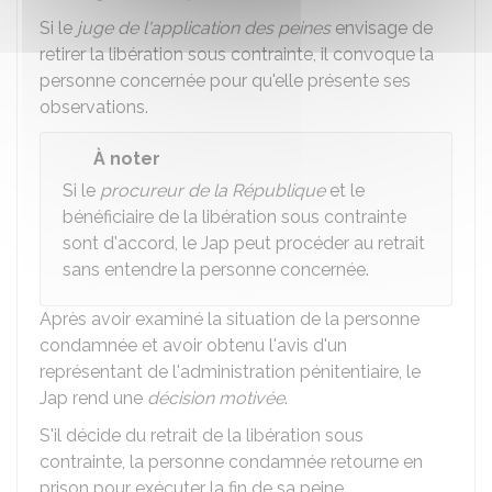
Si le
juge de l'application des peines
envisage de
retirer la libération sous contrainte, il convoque la
personne concernée pour qu'elle présente ses
observations.
À noter
Si le
procureur de la République
et le
bénéficiaire de la libération sous contrainte
sont d'accord, le
Jap
peut procéder au retrait
sans entendre la personne concernée.
Après avoir examiné la situation de la personne
condamnée et avoir obtenu l'avis d'un
représentant de l'administration pénitentiaire, le
Jap
rend une
décision motivée
.
S'il décide du retrait de la libération sous
contrainte, la personne condamnée retourne en
prison pour exécuter la fin de sa peine.