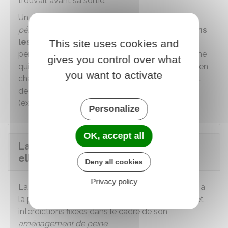
trouvait avant sa sortie.
Un
premier entretien
avec un
conseiller
pénitentiaire d'insertion et de probation
a lieu
dans
les 5 jours suivants la sortie de prison
. Il
This site uses cookies and
permet de déterminer la manière dont la personne
gives you control over what
qui obtient la libération sous contrainte sera pris en
you want to activate
charge en fonction de sa situation personnelle et
de l'aménagement de peine dont il bénéficie
(exemple : entretiens mensuels avec un
CPIP
).
Personalize
OK, accept all
La libération sous contrainte peut-
elle être retirée ?
Deny all cookies
Privacy policy
La libération sous contrainte
peut être retirée
à
la personne qui ne respecte pas les obligations et
interdictions fixées dans le cadre de son
aménagement de peine
.