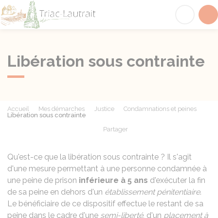
Triac-Lautrait
Acc
Libération sous contrainte
Accueil
Mes démarches
Justice
Condamnations et peines
Libération sous contrainte
Partager
Partager sur Facebook
Partager sur X - Twit
Partager sur
Par
Qu'est-ce que la libération sous contrainte ? Il s'agit
d'une mesure permettant à une personne condamnée à
une peine de prison
inférieure à 5 ans
d'exécuter la fin
de sa peine en dehors d'un
établissement pénitentiaire
.
Le bénéficiaire de ce dispositif effectue le restant de sa
peine dans le cadre d'une
semi-liberté
, d'un
placement à