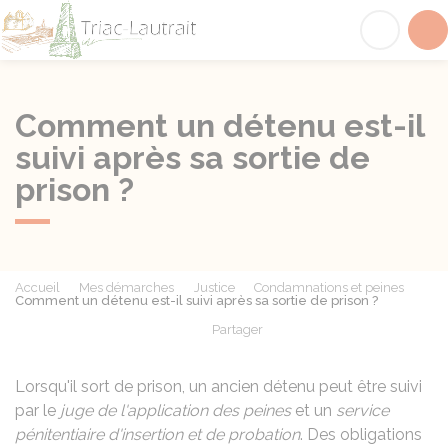
Triac-Lautrait
Acc
Comment un détenu est-il
suivi après sa sortie de
prison ?
Accueil
Mes démarches
Justice
Condamnations et peines
Comment un détenu est-il suivi après sa sortie de prison ?
Partager
Partager sur Facebook
Partager sur X - Twit
Partager sur
Par
Lorsqu'il sort de prison, un ancien détenu peut être suivi
par le
juge de l'application des peines
et un
service
pénitentiaire d'insertion et de probation
. Des obligations