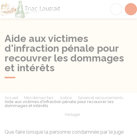
Triac-Lautrait
Acc
Aide aux victimes
d'infraction pénale pour
recouvrer les dommages
et intérêts
Accueil
Mes démarches
Justice
Saisies et recouvrements
Aide aux victimes d'infraction pénale pour recouvrer les
dommages et intérêts
Partager
Partager sur Facebook
Partager sur X - Twit
Partager sur
Par
Que faire lorsque la personne condamnée par le juge