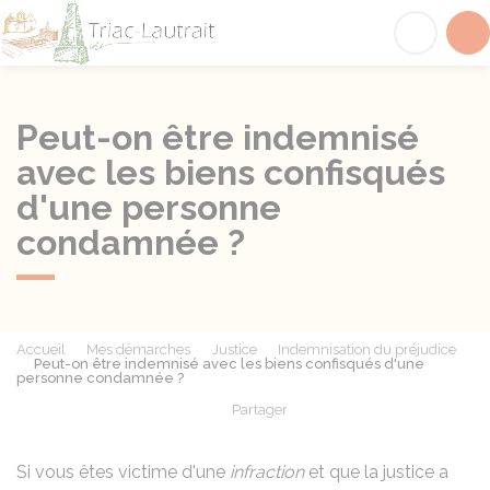
Triac-Lautrait
Acc
Peut-on être indemnisé
avec les biens confisqués
d'une personne
condamnée ?
Accueil
Mes démarches
Justice
Indemnisation du préjudice
Peut-on être indemnisé avec les biens confisqués d'une
personne condamnée ?
Partager
Partager sur Facebook
Partager sur X - Twit
Partager sur
Par
Si vous êtes victime d'une
infraction
et que la justice a