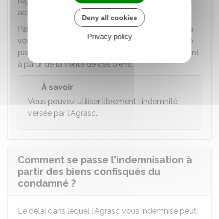
régler les
dommages et intérêts
qui vous ont été
accordés.
Deny all cookies
Par ailleurs, si l'auteur des faits a été condamné à
Privacy policy
vous payer les
frais de justice
non pris en charge
par l'État, vous pouvez aussi obtenir leur paiement
à partir de la vente de ces biens.
À savoir
Vous pouvez utiliser librement l'indemnité
versée par l'
Agrasc
.
Comment se passe l'indemnisation à
partir des biens confisqués du
condamné ?
Le délai dans lequel l'
Agrasc
vous indemnise peut