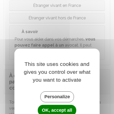
Étranger vivant en France
Étranger vivant hors de France
À savoir
Pour vous aider dans vos démarches,
vous
pouvez faire appel à un
avocat
. Il peut
déposer la demande en votre nom.
This site uses cookies and
gives you control over what
À quoi sert l'indemnisation versée à
you want to activate
partir des biens confisqués du
condamné ?
Personalize
Tout d'abord, l'indemnisation versée à partir de la
vente des biens confisqués du condamné sert à
OK, accept all