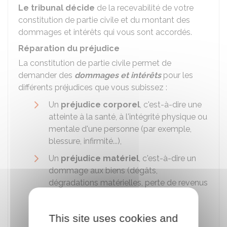
Le tribunal décide
de la recevabilité de votre
constitution de partie civile et du montant des
dommages et intérêts qui vous sont accordés.
Réparation du préjudice
La constitution de partie civile permet de
demander des
dommages et intérêts
pour les
différents préjudices que vous subissez :
Un
préjudice corporel
, c'est-à-dire une
atteinte à la santé, à l'intégrité physique ou
mentale d'une personne (par exemple,
blessure, infirmité...),
Un
préjudice matériel
, c'est-à-dire un
dommage aux biens (dégâts,
dégradations matérielles, perte de revenus
ou d'un élément du patrimoine),
Un
préjudice moral
, c'est-à-dire un
This site uses cookies and
dommage d'ordre psychologique (la