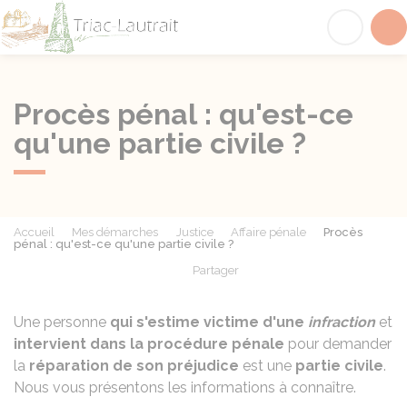
Triac-Lautrait
Acc
Procès pénal : qu'est-ce
qu'une partie civile ?
Accueil
Mes démarches
Justice
Affaire pénale
Procès
pénal : qu'est-ce qu'une partie civile ?
Partager
Partager sur Facebook
Partager sur X - Twit
Partager sur
Par
Une personne
qui s'estime victime d'une
infraction
et
intervient dans la procédure pénale
pour demander
la
réparation de son préjudice
est une
partie civile
.
Nous vous présentons les informations à connaître.