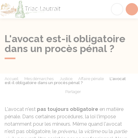
Triac-Lautrait
Acc
L'avocat est-il obligatoire
dans un procès pénal ?
Accueil
Mes démarches
Justice
Affaire pénale
L'avocat
est-il obligatoire dans un procès pénal ?
Partager
Partager sur Facebook
Partager sur X - Twit
Partager sur
Par
L'avocat n'est
pas toujours obligatoire
en matière
pénale. Dans certaines procédures, la loi l'impose
notamment pour les mineurs. Même quand l'avocat
n'est pas obligatoire, le
prévenu
, la
victime
ou la
partie