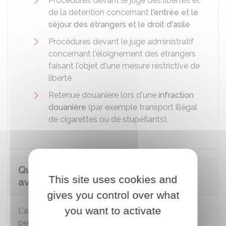
Procédures devant le juge des libertés et
de la détention concernant
l'entrée et le
séjour des étrangers et le droit d'asile
Procédures devant le juge administratif
concernant l'éloignement des étrangers
faisant l'objet d'une mesure restrictive de
liberté
Retenue douanière lors d'une
infraction
douanière
(par exemple transport illégal
de cigarettes ou de stupéfiants).
Quand et comment demander un
This site uses cookies and
avocat commis d'office ?
gives you control over what
you want to activate
L'avocat peut être commis d'office pour une
personne mineure et pour une personne majeure