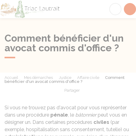
Triac-Lautrait
Acc
Comment bénéficier d'un
avocat commis d'office ?
Accueil
Mes démarches
Justice
Affaire civile
Comment
bénéficier d'un avocat commis d'office ?
Partager
Partager sur Facebook
Partager sur X - Twit
Partager sur
Par
Si vous ne trouvez pas d'avocat pour vous représenter
dans une procédure
pénale
, le
bâtonnier
peut vous en
désigner un. Dans certaines procédures
civiles
(par
exemple, hospitalisation sans consentement, tutelle) ou