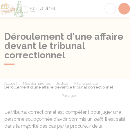
Triac-Lautrait
Acc
Déroulement d'une affaire
devant le tribunal
correctionnel
Accueil
Mes démarches
Justice
Affaire pénale
Déroulement d'une affaire devant le tribunal correctionnel
Partager
Partager sur Facebook
Partager sur X - Twit
Partager sur
Par
Le tribunal correctionnel est compétent pour juger une
personne soupçonnée d'avoir commis un
délit
. Il est saisi
dans la majorité des cas par le procureur de la