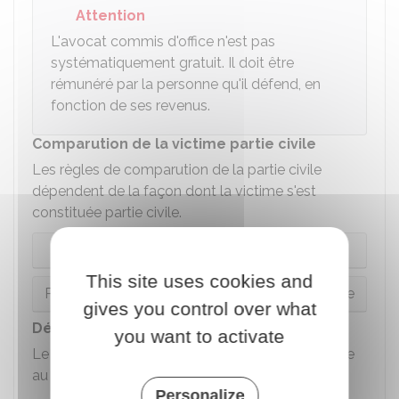
Attention
L'avocat commis d'office n'est pas
systématiquement gratuit. Il doit être
rémunéré par la personne qu'il défend, en
fonction de ses revenus.
Comparution de la victime partie civile
Les règles de comparution de la partie civile
dépendent de la façon dont la victime s'est
constituée partie civile.
Partie civile constituée par écrit
This site uses cookies and
Partie civile constituée par déclaration au greffe
gives you control over what
Déroulement des débats
you want to activate
Le président du tribunal mène les débats et veille
au bon déroulement de l'audience.
Personalize