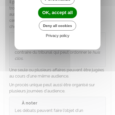
Il peut par exemple expulser une personne qui
trouble les débats y compris le prévenu. Il peut
OK, accept all
aussi interdire l'accès de la salle aux mineurs ou
certains d'entre eux si les débats risquent de les
Deny all cookies
choquer.
Privacy policy
Rappel
L'audience est publique sauf décision
contraire du tribunal qui peut ordonner le
huis
clos
.
Une seule ou plusieurs affaires peuvent être jugées
au cours d'une même audience.
Un procès unique peut aussi être organisé sur
plusieurs journées d'audience.
À noter
Les débats peuvent faire l'objet d'un