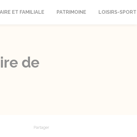
AIRE ET FAMILIALE
PATRIMOINE
LOISIRS-SPORT
ire de
Partager
Partager sur Facebook
Partager sur X - Twitter
Partager sur Linkedin
Partager par em