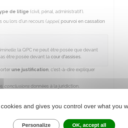
type de litige
(civil, pénal, administratif).
 ou lors d'un recours (
appel
,
pourvoi en cassation
iminelle
, la QPC ne peut être posée que devant
pas être posée devant la
cour d'assises
.
orter
une justification
, c'est-à-dire expliquer
es
conclusions
données à la juridiction.
re, c'est l'avocat qui va poser la QPC devant le
 cookies and gives you control over what you w
Personalize
OK, accept all