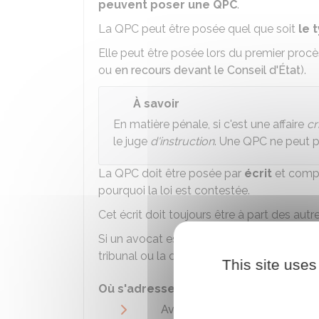
peuvent poser une QPC
.
La QPC peut être posée quel que soit
le 
Elle peut être posée lors du premier procès
ou
en recours devant le Conseil d'État
).
À savoir
En matière pénale, si c'est une affaire
cr
le juge
d'instruction
. Une QPC ne peut 
La QPC doit être posée par
écrit
et comp
pourquoi la loi est contestée.
Cet écrit doit toujours être à part des autr
Si un avocat est obligatoire dans une affai
tribunal ou la cour.
This site uses
Où s'adresser ?
Avocat