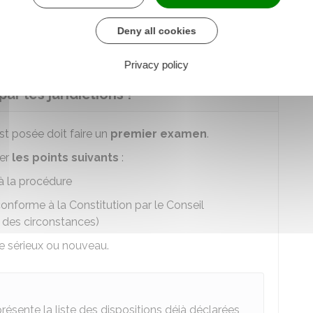
e payer un avocat, vous pouvez demander à
Deny all cookies
Privacy policy
r les juridictions ?
est posée doit faire un
premier examen
.
ner
les points suivants
:
u à la procédure
 conforme à la Constitution par le Conseil
 des circonstances)
re sérieux ou nouveau.
résente la liste des dispositions déjà déclarées