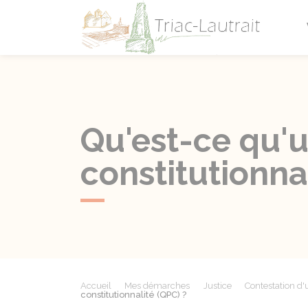
Triac-L
Qu'est-ce qu'u
constitutionna
Accueil
Mes démarches
Justice
Contestation d
constitutionnalité (QPC) ?