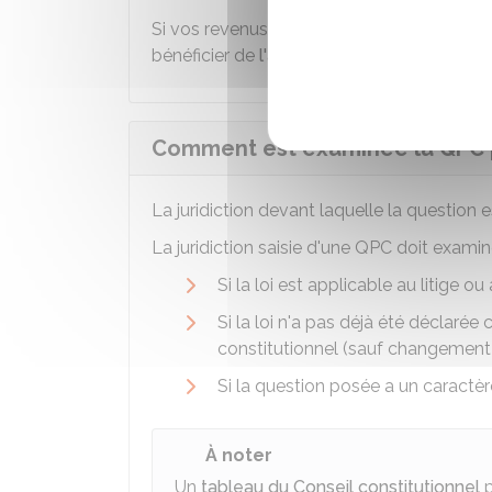
Si vos revenus ne vous permettent pas d
bénéficier de
l'aide juridictionnelle
.
Comment est examinée la QPC pa
La juridiction devant laquelle la question 
La juridiction saisie d'une QPC doit exami
Si la loi est applicable au litige o
Si la loi n'a pas déjà été déclarée
constitutionnel (sauf changement
Si la question posée a un caractè
À noter
Un
tableau du Conseil constitutionnel
p