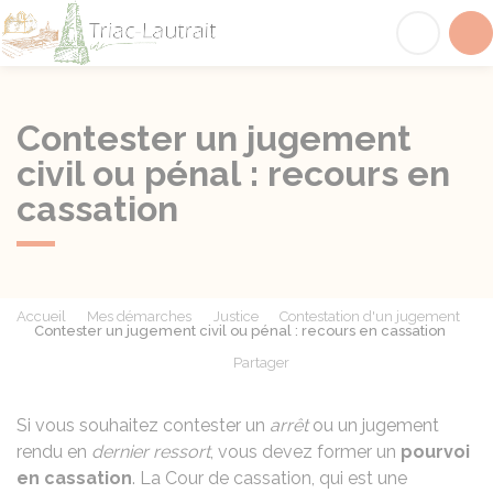
Triac-Lautrait
Acc
Contester un jugement
civil ou pénal : recours en
cassation
Accueil
Mes démarches
Justice
Contestation d'un jugement
Contester un jugement civil ou pénal : recours en cassation
Partager
Partager sur Facebook
Partager sur X - Twit
Partager sur
Par
Si vous souhaitez contester un
arrêt
ou un jugement
rendu en
dernier ressort
, vous devez former un
pourvoi
en cassation
. La Cour de cassation, qui est une