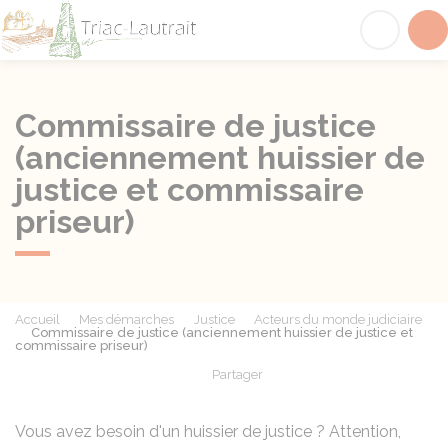
Triac-Lautrait
Acc
Commissaire de justice
(anciennement huissier de
justice et commissaire
priseur)
Accueil
Mes démarches
Justice
Acteurs du monde judiciaire
Commissaire de justice (anciennement huissier de justice et
commissaire priseur)
Partager
Partager sur Facebook
Partager sur X - Twit
Partager sur
Par
Vous avez besoin d'un huissier de justice ? Attention,