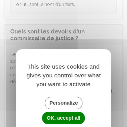
en utilisant le nom d'un tiers.
Quels sont les devoirs d'un
commissaire de justice ?
Le commissaire de justice dispose de pouvoirs
spécifiques lui permettant d'accomplir ses
This site uses cookies and
missions de service public. Pour les réaliser, le
gives you control over what
commissaire de justice est soumis à des règles
déontologiques strictes, à savoir :
you want to activate
La probité, le commissaire de justice doit
être honnête et intègre
Personalize
Le secret professionnel qui l'oblige à ne
pas divulguer (communiquer) les
OK, accept all
informations personnelles obtenues lors