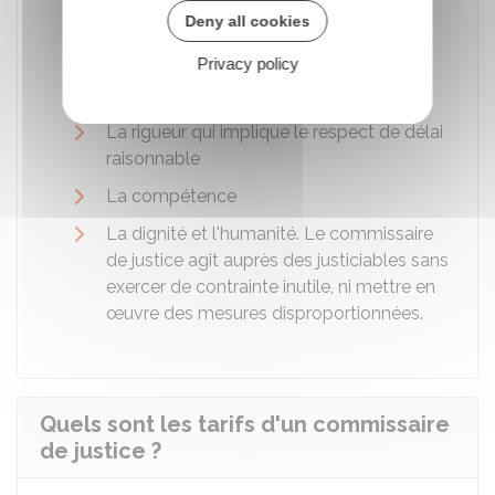
de l'exercice de ses fonctions
Deny all cookies
L'indépendance et l'impartialité, le
Privacy policy
commissaire de justice veille à ne pas
prendre partie et à rester objectif
La rigueur qui implique le respect de délai
raisonnable
La compétence
La dignité et l'humanité. Le commissaire
de justice agit auprès des justiciables sans
exercer de contrainte inutile, ni mettre en
œuvre des mesures disproportionnées.
Quels sont les tarifs d'un commissaire
de justice ?