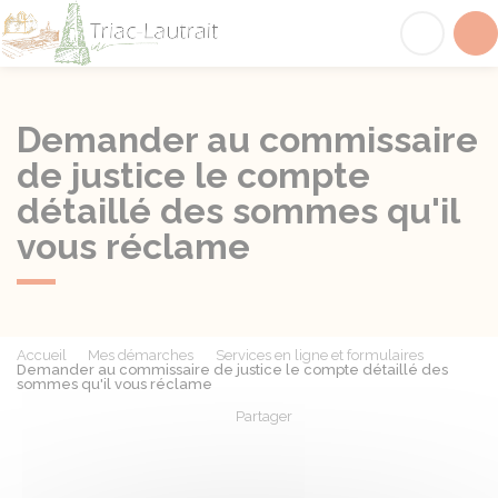
Triac-Lautrait
Acc
Demander au commissaire
de justice le compte
détaillé des sommes qu'il
vous réclame
Accueil
Mes démarches
Services en ligne et formulaires
Demander au commissaire de justice le compte détaillé des
sommes qu'il vous réclame
Partager
Partager sur Facebook
Partager sur X - Twit
Partager sur
Par