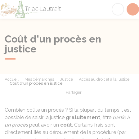
Triac-Lautrait
Acc
Coût d'un procès en
justice
Accueil
Mes démarches
Justice
Accès au droit et à la justice
Coût d'un procès en justice
Partager
Partager sur Facebook
Partager sur X - Twit
Partager sur
Par
Combien coûte un procès ? Si la plupart du temps il est
possible de saisir la justice
gratuitement
, être
partie à
un procès
peut avoir un
coût
. Certains frais sont
directement liés au déroulement de la procédure (par