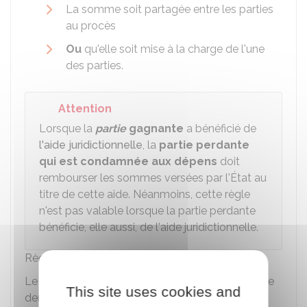
La somme soit partagée entre les parties
au procès
Ou
qu'elle soit mise à la charge de l'une
des parties.
Attention
Lorsque la
partie
gagnante
a bénéficié de
l'aide juridictionnelle
, la
partie perdante
qui est condamnée aux dépens
doit
rembourser les sommes versées par l'État au
titre de cette aide. Néanmoins, cette règle
n'est pas valable lorsque la partie perdante
bénéficie, elle aussi, de l'aide juridictionnelle.
Règlement des frais irrépétibles
Le remboursement des frais irrépétibles peut être
This site uses cookies and
demandé à la
partie
adverse.