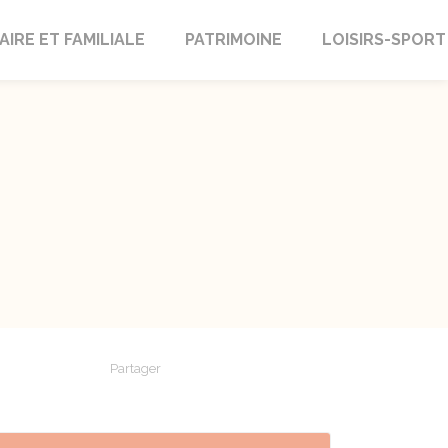
AIRE ET FAMILIALE
PATRIMOINE
LOISIRS-SPORT
Partager
Partager sur Facebook
Partager sur X - Twitter
Partager sur Linkedin
Partager par em