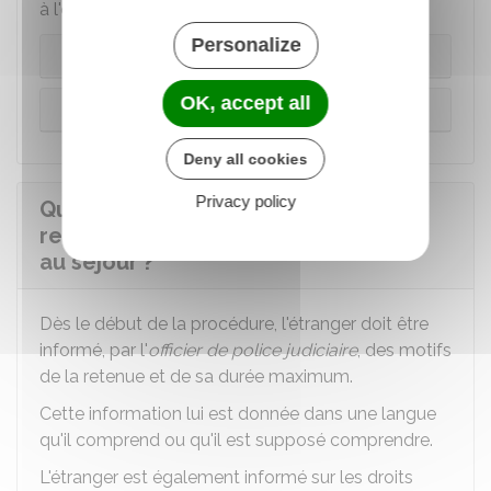
à l'origine de la mesure.
Personalize
Contrôle d'identité
OK, accept all
Contrôle de titre de séjour
Deny all cookies
Privacy policy
Quels sont les droits de l'étranger
retenu pour vérification de son droit
au séjour ?
Dès le début de la procédure, l'étranger doit être
informé, par l'
officier de police judiciaire
, des motifs
de la retenue et de sa durée maximum.
Cette information lui est donnée dans une langue
qu'il comprend ou qu'il est supposé comprendre.
L'étranger est également informé sur les droits