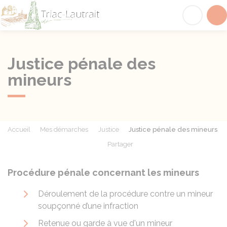
Triac-Lautrait
Acc
Justice pénale des
mineurs
Accueil
Mes démarches
Justice
Justice pénale des mineurs
Partager
Partager sur Facebook
Partager sur X - Twit
Partager sur
Par
Procédure pénale concernant les mineurs
Déroulement de la procédure contre un mineur
soupçonné d’une infraction
Retenue ou garde à vue d'un mineur