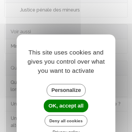
Justice pénale des mineurs
Voir aussi
Mineur victime
This site uses cookies and
gives you control over what
Questions ? Réponses !
you want to activate
Quel adulte peut assister un mineur délinquant
lors d’une procédure pénale ?
Personalize
Un mineur peut-il faire l'objet d'une audition libre ?
OK, accept all
Un mineur peut-il faire l’objet d’une mesure
Deny all cookies
alternative à un procès pénal ?