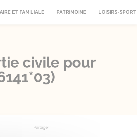
AIRE ET FAMILIALE
PATRIMOINE
LOISIRS-SPORT
tie civile pour
6141*03)
Partager
Partager sur Facebook
Partager sur X - Twitter
Partager sur Linkedin
Partager par em