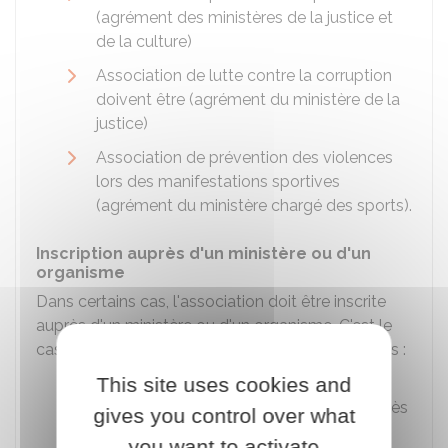
(agrément des ministères de la justice et
de la culture)
Association de lutte contre la corruption
doivent être (agrément du ministère de la
justice)
Association de prévention des violences
lors des manifestations sportives
(agrément du ministère chargé des sports).
Inscription auprès d'un ministère ou d'un
organisme
Dans certains cas, l'association doit être inscrite
auprès d'un ministère ou d'un organisme. C'est le
cas pour les associations ou organismes suivants :
This site uses cookies and
Association d'anciens combattants et
victimes de guerre doit être inscrite auprès
gives you control over what
de l'Office national des anciens
you want to activate