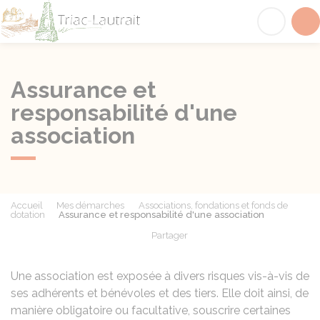
Triac-Lautrait
Acc
Assurance et
responsabilité d'une
association
Accueil
Mes démarches
Associations, fondations et fonds de
dotation
Assurance et responsabilité d'une association
Partager
Partager sur Facebook
Partager sur X - Twit
Partager sur
Par
Une association est exposée à divers risques vis-à-vis de
ses adhérents et bénévoles et des tiers. Elle doit ainsi, de
manière obligatoire ou facultative, souscrire certaines