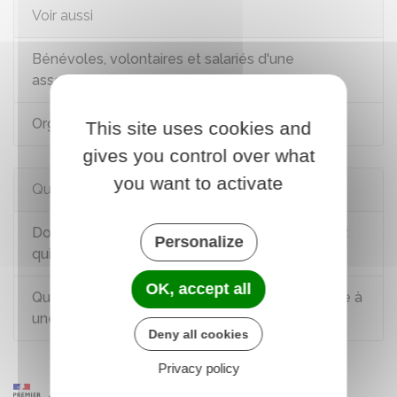
Voir aussi
Bénévoles, volontaires et salariés d'une
association
Organisation d'événements par une association
This site uses cookies and
gives you control over what
you want to activate
Questions ? Réponses !
Dommage causé par un dirigeant d'association :
Personalize
qui est responsable ?
OK, accept all
Que faire face à une association qui s'apparente à
une secte ?
Deny all cookies
Privacy policy