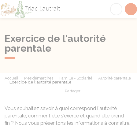
Triac-Lautrait
Acc
Exercice de l'autorité
parentale
Accueil
Mes démarches
Famille - Scolarité
Autorité parentale
Exercice de l'autorité parentale
Partager
Partager sur Facebook
Partager sur X - Twit
Partager sur
Par
Vous souhaitez savoir à quoi correspond l'autorité
parentale, comment elle s'exerce et quand elle prend
fin ? Nous vous présentons les informations à connaître.