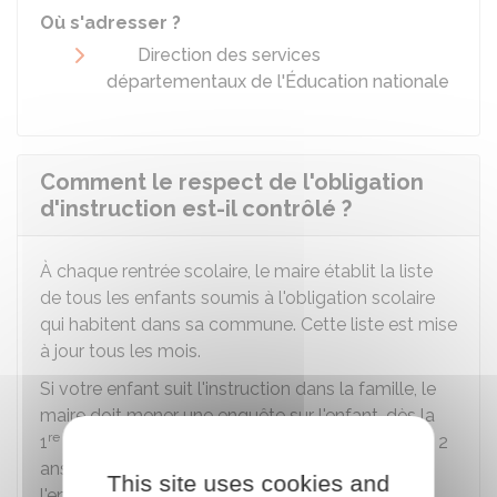
Où s'adresser ?
Direction des services
départementaux de l'Éducation nationale
Comment le respect de l'obligation
d'instruction est-il contrôlé ?
À chaque rentrée scolaire, le maire établit la liste
de tous les enfants soumis à l'obligation scolaire
qui habitent dans sa commune. Cette liste est mise
à jour tous les mois.
Si votre enfant suit l'instruction dans la famille, le
maire doit mener une enquête sur l'enfant, dès la
re
1
année. Cette enquête est renouvelée tous les 2
ans, jusqu'aux 16 ans de l'enfant. L'objectif de
This site uses cookies and
l'enquête est de contrôler les raisons pour