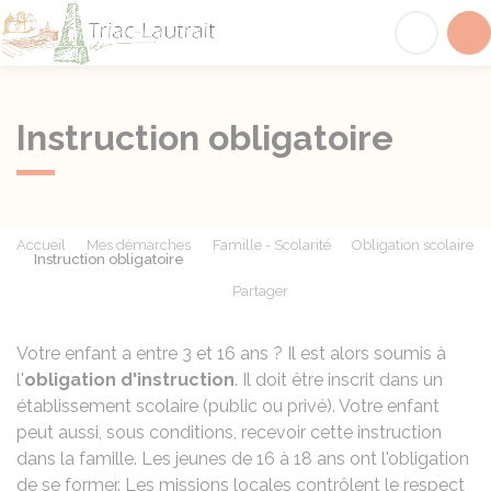
Triac-Lautrait
Acc
Instruction obligatoire
Accueil
Mes démarches
Famille - Scolarité
Obligation scolaire
Instruction obligatoire
Partager
Partager sur Facebook
Partager sur X - Twit
Partager sur
Par
Votre enfant a entre 3 et 16 ans ? Il est alors soumis à
l'
obligation d'instruction
. Il doit être inscrit dans un
établissement scolaire (public ou privé). Votre enfant
peut aussi, sous conditions, recevoir cette instruction
dans la famille. Les jeunes de 16 à 18 ans ont l'obligation
de se former. Les missions locales contrôlent le respect