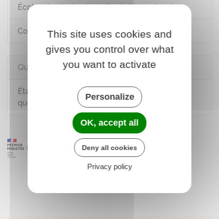
École primaire (maternelle et élémentaire)
Collège et lycée
This site uses cookies and
gives you control over what
you want to activate
Questions ? Réponses !
Établissement scolaire privé "hors contrat" :
Personalize
quelles sont les règles ?
OK, accept all
Deny all cookies
Privacy policy