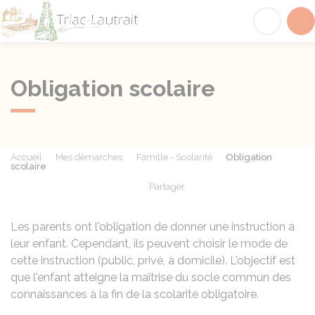
Triac-Lautrait
Acc
Obligation scolaire
Accueil
Mes démarches
Famille - Scolarité
Obligation
scolaire
Partager
Partager sur Facebook
Partager sur X - Twit
Partager sur
Par
Les parents ont l'obligation de donner une instruction à
leur enfant. Cependant, ils peuvent choisir le mode de
cette instruction (public, privé, à domicile). L'objectif est
que l'enfant atteigne la maîtrise du socle commun des
connaissances à la fin de la scolarité obligatoire.