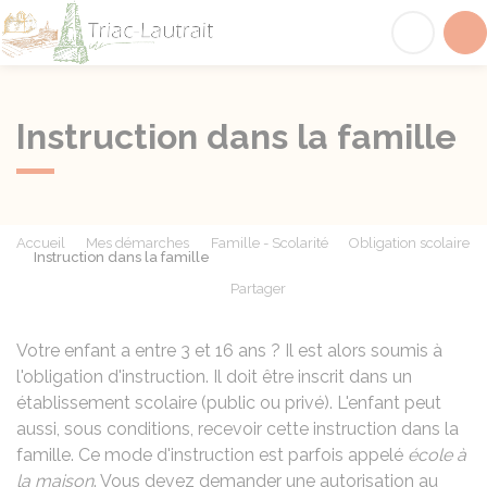
Triac-Lautrait
Acc
Instruction dans la famille
Accueil
Mes démarches
Famille - Scolarité
Obligation scolaire
Instruction dans la famille
Partager
Partager sur Facebook
Partager sur X - Twit
Partager sur
Par
Votre enfant a entre 3 et 16 ans ? Il est alors soumis à
l'obligation d'instruction. Il doit être inscrit dans un
établissement scolaire (public ou privé). L'enfant peut
aussi, sous conditions, recevoir cette instruction dans la
famille. Ce mode d'instruction est parfois appelé
école à
la maison
. Vous devez demander une autorisation au