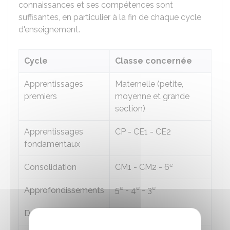
connaissances et ses compétences sont
suffisantes, en particulier à la fin de chaque cycle
d'enseignement.
Cycle
Classe concernée
Apprentissages
Maternelle (petite,
premiers
moyenne et grande
section)
Apprentissages
CP - CE1 - CE2
fondamentaux
e
Consolidation
CM1 - CM2 - 6
e
e
e
Approfondissements
5
- 4
- 3
de
Détermination
2