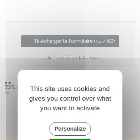
Partager sur Facebook
Partager sur X - Twit
Partager sur
Par
Télécharger le formulaire (92.7 KB)
Ministère chargé de la justice
This site uses cookies and
gives you control over what
you want to activate
Personalize