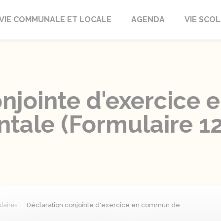
autrait
VIE COMMUNALE ET LOCALE
AGENDA
VIE SCOL
onjointe d'exercice
entale (Formulaire 1
laires
Déclaration conjointe d'exercice en commun de