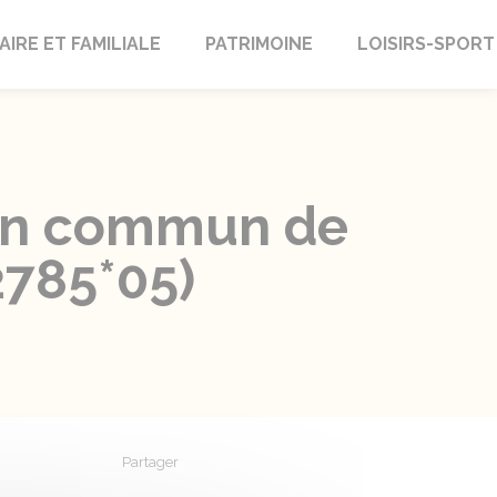
AIRE ET FAMILIALE
PATRIMOINE
LOISIRS-SPORT
 en commun de
2785*05)
Partager
Partager sur Facebook
Partager sur X - Twitter
Partager sur Linkedin
Partager par em