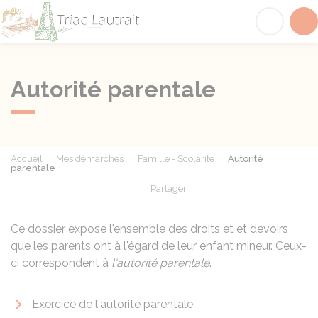
Triac-Lautrait
Acc
Autorité parentale
Accueil
Mes démarches
Famille - Scolarité
Autorité
parentale
Partager
Partager sur Facebook
Partager sur X - Twit
Partager sur
Par
Ce dossier expose l'ensemble des droits et et devoirs
que les parents ont à l'égard de leur enfant mineur. Ceux-
ci correspondent à
l'autorité parentale
.
Exercice de l'autorité parentale