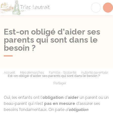
Triac-Lautrait
Acc
Est-on obligé d'aider ses
parents qui sont dans le
besoin ?
Accueil
Mes démarches
Famille - Scolarité
Autorité parentale
Est-on obligé d'aider ses parents qui sont dans le besoin ?
Partager
Partager sur Facebook
Partager sur X - Twit
Partager sur
Par
Oui, les enfants ont l'
obligation
d'
aider
un parent ou un
beau-parent qui n'est
pas en mesure
d'assurer ses
besoins fondamentaux. On parle
d'
obligation