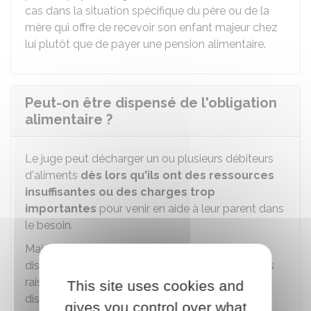
cas dans la situation spécifique du père ou de la
mère qui offre de recevoir son enfant majeur chez
lui plutôt que de payer une pension alimentaire.
Peut-on être dispensé de l'obligation
alimentaire ?
Le juge peut décharger un ou plusieurs débiteurs
d'aliments
dès lors qu'ils ont des ressources
insuffisantes ou des charges trop
importantes
pour venir en aide à leur parent dans
le besoin.
Mais un débiteur d'aliments peut aussi être
dispensé de l'obligation alimentaire pour d'autres
raisons que sa capacité contributive : cette
This site uses cookies and
dispense doit être demandée ou peut être
gives you control over what