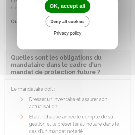
Le mandat est également inscrit dans un registre
OK, accept all
national spécial, assurant sa publicité.
Où s'adresser ?
Deny all cookies
Tribunal judiciaire
Privacy policy
Quelles sont les obligations du
mandataire dans le cadre d'un
mandat de protection future ?
Le mandataire doit :
Dresser un inventaire et assurer son
actualisation
Établir chaque année le compte de sa
gestion et le présenter au notaire dans le
cas d'un mandat notarié