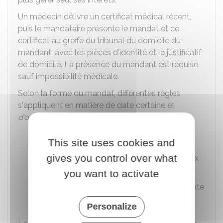
Un médecin délivre un certificat médical récent,
puis le mandataire présente le mandat et ce
certificat au greffe du tribunal du domicile du
mandant, avec les pièces d'identité et le justificatif
de domicile. La présence du mandant est requise
sauf impossibilité médicale.
Selon la forme du mandat, différentes règles
s'appliquent en matière de date certaine et
d'opposabilité aux tiers
:
Le mandat sous seing privé doit être
This site uses cookies and
enregistré à la recette des impôts pour
gives you control over what
avoir date certaine et être opposable aux
tiers.
you want to activate
Le mandat notarié possède d'emblée date
certaine.
Personalize