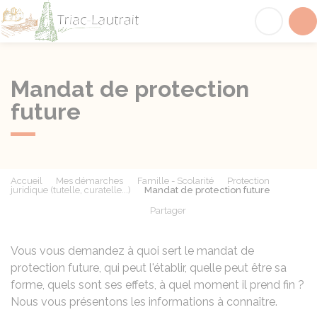
Triac-Lautrait
Acc
Mandat de protection
future
Accueil
Mes démarches
Famille - Scolarité
Protection
juridique (tutelle, curatelle...)
Mandat de protection future
Partager
Partager sur Facebook
Partager sur X - Twit
Partager sur
Par
Vous vous demandez à quoi sert le mandat de
protection future, qui peut l'établir, quelle peut être sa
forme, quels sont ses effets, à quel moment il prend fin ?
Nous vous présentons les informations à connaître.