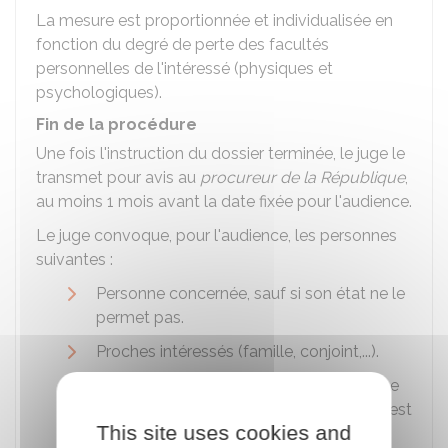
La mesure est proportionnée et individualisée en
fonction du degré de perte des facultés
personnelles de l'intéressé (physiques et
psychologiques).
Fin de la procédure
Une fois l'instruction du dossier terminée, le juge le
transmet pour avis au
procureur de la République
,
au moins 1 mois avant la date fixée pour l'audience.
Le juge convoque, pour l'audience, les personnes
suivantes :
Personne concernée, sauf si son état ne le
permet pas.
Proches intéressés (famille, conjoint,...).
Éventuellement un avocat, si la personne
concernée en dispose ou si l'assistance est
This site uses cookies and
jugée nécessaire.