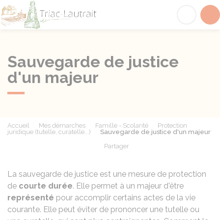
Triac-Lautrait
Acc
Sauvegarde de justice
d'un majeur
Accueil
Mes démarches
Famille - Scolarité
Protection
juridique (tutelle, curatelle...)
Sauvegarde de justice d'un majeur
Partager
Partager sur Facebook
Partager sur X - Twit
Partager sur
Par
La sauvegarde de justice est une mesure de protection
de
courte durée
. Elle permet à un majeur d'être
représenté
pour accomplir certains actes de la vie
courante. Elle peut éviter de prononcer une tutelle ou